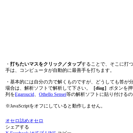
・
打ちたいマスをクリック／タップ
することで、そこに打
手は、コンピュータが自動的に最善手を打ちます。
・基本的には自分の力で解くものですが、どうしても答が
場合は、解析ソフトで解析して下さい。
［diag］
ボタンを押
列を
Egaroucid
、
Othello Sensei
等の解析ソフトに貼り付けるの
※JavaScriptをオフにしていると動作しません。
オセロ
詰めオセロ
シェアする