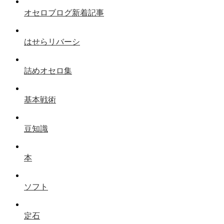
オセロブログ新着記事
はせらリバーシ
詰めオセロ集
基本戦術
豆知識
本
ソフト
定石