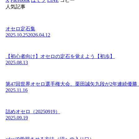
X
Facebook
はてブ
LINE
コピー
人気記事
オセロ定石集
2025.10.25
2026.04.12
【初心者向け】オセロの定石を覚えよう【初歩】
2025.08.13
第47回世界オセロ選手権大会、栗田誠矢九段が2年連続優勝
2025.11.16
詰めオセロ（20250919）
2025.09.19