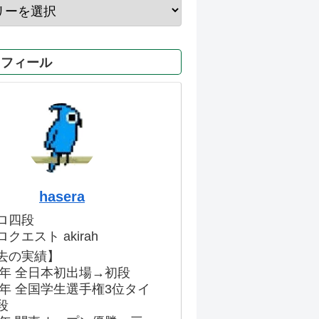
ロフィール
hasera
ロ四段
クエスト akirah
去の実績】
86年 全日本初出場→初段
91年 全国学生選手権3位タイ
段