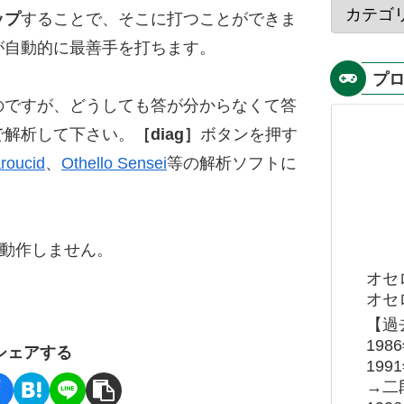
ップ
することで、そこに打つことができま
が自動的に最善手を打ちます。
プ
のですが、どうしても答が分からなくて答
で解析して下さい。
［diag］
ボタンを押す
roucid
、
Othello Sensei
等の解析ソフトに
ると動作しません。
オセ
オセロ
【過
19
シェアする
19
→二