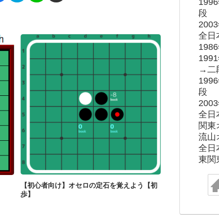
19
段
20
全日
19
19
→二
19
段
20
全日
関東
流山
全日
東関
【初心者向け】オセロの定石を覚えよう【初
歩】