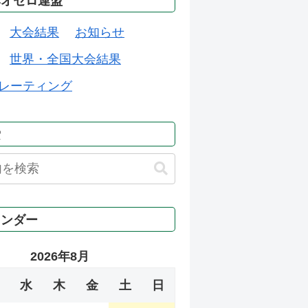
本オセロ連盟
大会結果
お知らせ
世界・全国大会結果
レーティング
索
レンダー
2026年8月
水
木
金
土
日