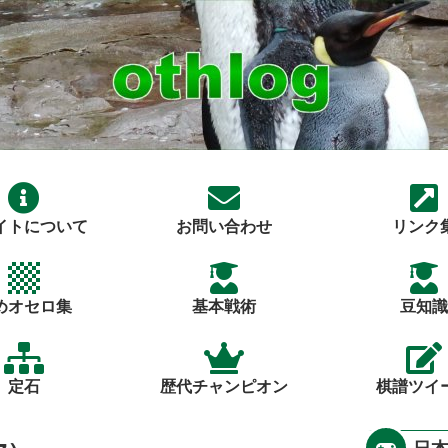
イトについて
お問い合わせ
リンク
めオセロ集
基本戦術
豆知識
定石
歴代チャンピオン
棋譜ツイ