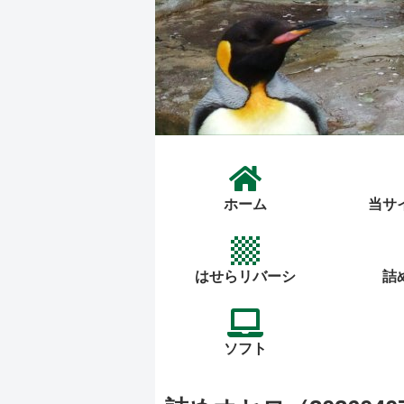
ホーム
当サ
はせらリバーシ
詰
ソフト