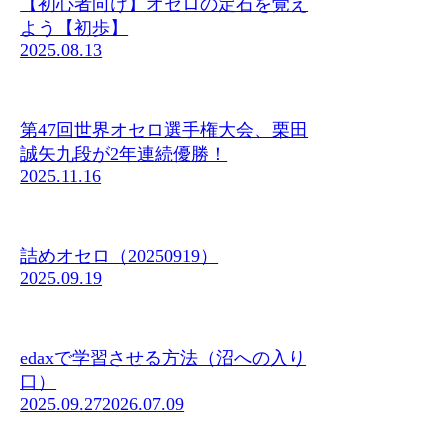
【初心者向け】オセロの定石を覚え
よう【初歩】
2025.08.13
第47回世界オセロ選手権大会、栗田
誠矢九段が2年連続優勝！
2025.11.16
詰めオセロ（20250919）
2025.09.19
edaxで学習させる方法（沼への入り
口）
2025.09.27
2026.07.09