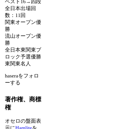
ベスト16→四段
全日本出場回
数：11回
関東オープン優
勝
流山オープン優
勝
全日本東関東ブ
ロック予選優勝
東関東名人
haseraをフォロ
ーする
著作権、商標
権
オセロの盤面表
示に
Hamlite
を