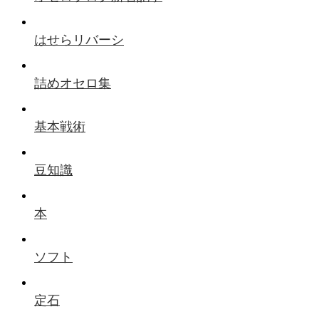
はせらリバーシ
詰めオセロ集
基本戦術
豆知識
本
ソフト
定石