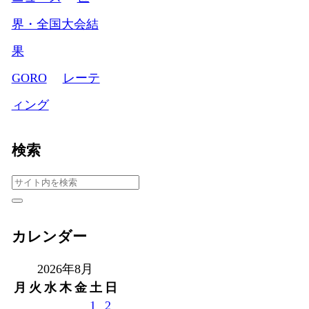
界・全国大会結
果
GORO
レーテ
ィング
検索
カレンダー
2026年8月
月
火
水
木
金
土
日
1
2