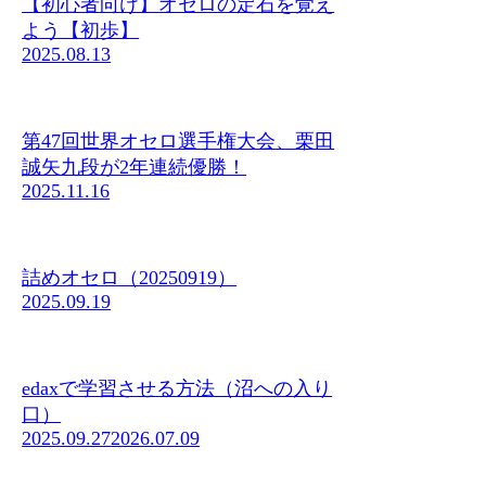
【初心者向け】オセロの定石を覚え
よう【初歩】
2025.08.13
第47回世界オセロ選手権大会、栗田
誠矢九段が2年連続優勝！
2025.11.16
詰めオセロ（20250919）
2025.09.19
edaxで学習させる方法（沼への入り
口）
2025.09.27
2026.07.09