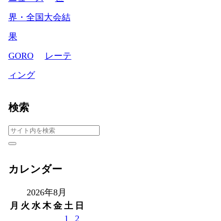
界・全国大会結
果
GORO
レーテ
ィング
検索
カレンダー
2026年8月
月
火
水
木
金
土
日
1
2