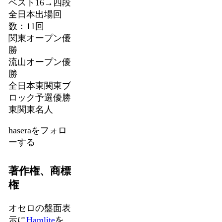
ベスト16→四段
全日本出場回
数：11回
関東オープン優
勝
流山オープン優
勝
全日本東関東ブ
ロック予選優勝
東関東名人
haseraをフォロ
ーする
著作権、商標
権
オセロの盤面表
示に
Hamlite
を