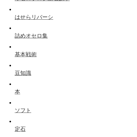
はせらリバーシ
詰めオセロ集
基本戦術
豆知識
本
ソフト
定石