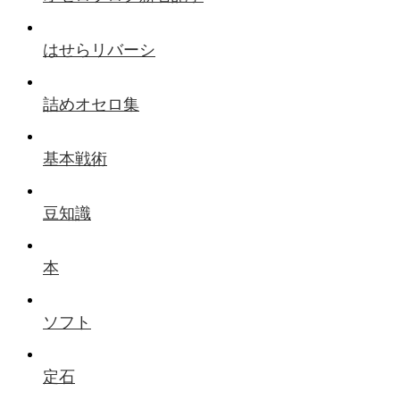
はせらリバーシ
詰めオセロ集
基本戦術
豆知識
本
ソフト
定石