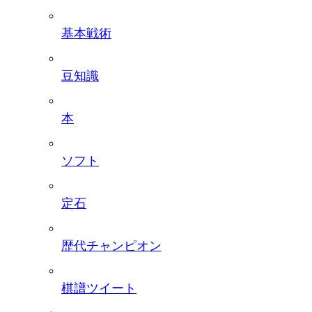
基本戦術
豆知識
本
ソフト
定石
歴代チャンピオン
棋譜ツイート