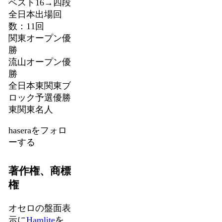
ベスト16→四段
全日本出場回
数：11回
関東オープン優
勝
流山オープン優
勝
全日本東関東ブ
ロック予選優勝
東関東名人
haseraをフォロ
ーする
著作権、商標
権
オセロの盤面表
示に
Hamlite
を