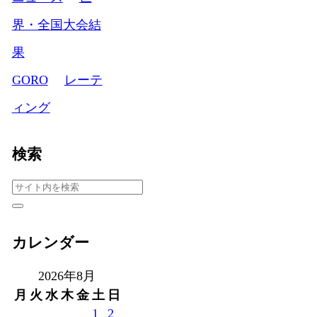
界・全国大会結
果
GORO
レーテ
ィング
検索
カレンダー
2026年8月
月
火
水
木
金
土
日
1
2