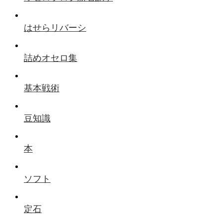
はせらリバーシ
詰めオセロ集
基本戦術
豆知識
本
ソフト
定石