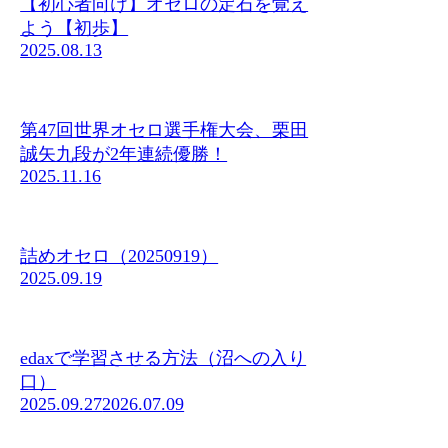
【初心者向け】オセロの定石を覚え
よう【初歩】
2025.08.13
第47回世界オセロ選手権大会、栗田
誠矢九段が2年連続優勝！
2025.11.16
詰めオセロ（20250919）
2025.09.19
edaxで学習させる方法（沼への入り
口）
2025.09.27
2026.07.09