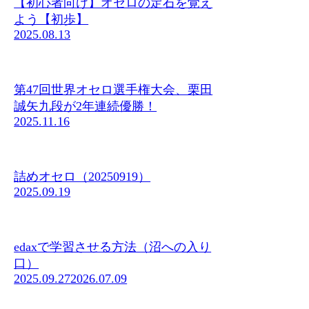
【初心者向け】オセロの定石を覚え
よう【初歩】
2025.08.13
第47回世界オセロ選手権大会、栗田
誠矢九段が2年連続優勝！
2025.11.16
詰めオセロ（20250919）
2025.09.19
edaxで学習させる方法（沼への入り
口）
2025.09.27
2026.07.09