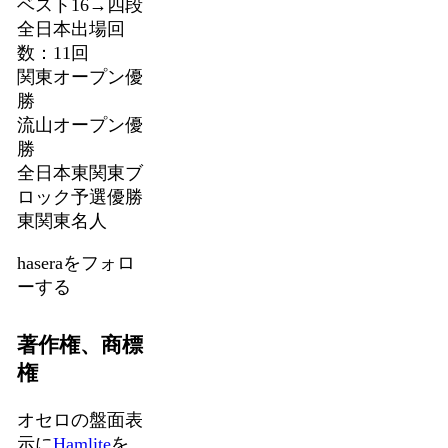
ベスト16→四段
全日本出場回
数：11回
関東オープン優
勝
流山オープン優
勝
全日本東関東ブ
ロック予選優勝
東関東名人
haseraをフォロ
ーする
著作権、商標
権
オセロの盤面表
示に
Hamlite
を