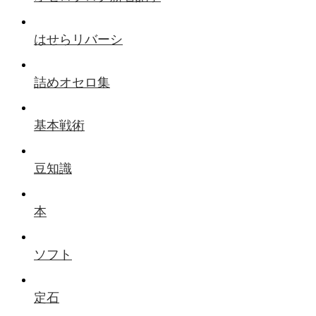
はせらリバーシ
詰めオセロ集
基本戦術
豆知識
本
ソフト
定石