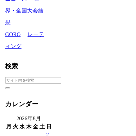
界・全国大会結
果
GORO
レーテ
ィング
検索
カレンダー
2026年8月
月
火
水
木
金
土
日
1
2