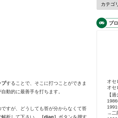
プ
オセ
ップ
することで、そこに打つことができま
オセロ
が自動的に最善手を打ちます。
【過
19
19
のですが、どうしても答が分からなくて答
→二
で解析して下さい。
［diag］
ボタンを押す