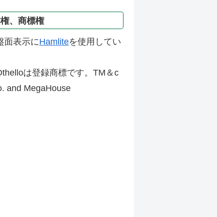
作権、商標権
盤面表示に
Hamlite
を使用してい
thelloは登録商標です。TM＆c
Co. and MegaHouse