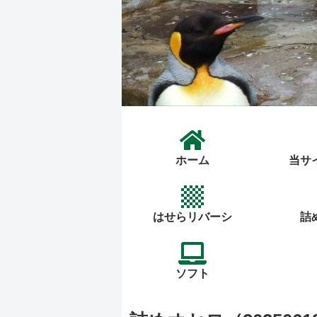
ホーム
当サ
はせらリバーシ
詰
ソフト