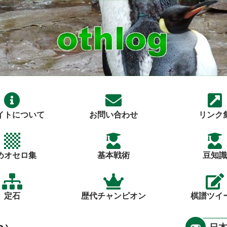
イトについて
お問い合わせ
リンク
めオセロ集
基本戦術
豆知識
定石
歴代チャンピオン
棋譜ツイ