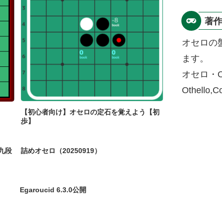
著
オセロの
ます。
オセロ・O
Othello,
【初心者向け】オセロの定石を覚えよう【初
歩】
九段
詰めオセロ（20250919）
Egaroucid 6.3.0公開