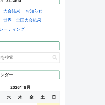
本オセロ連盟
大会結果
お知らせ
世界・全国大会結果
レーティング
索
レンダー
2026年8月
水
木
金
土
日