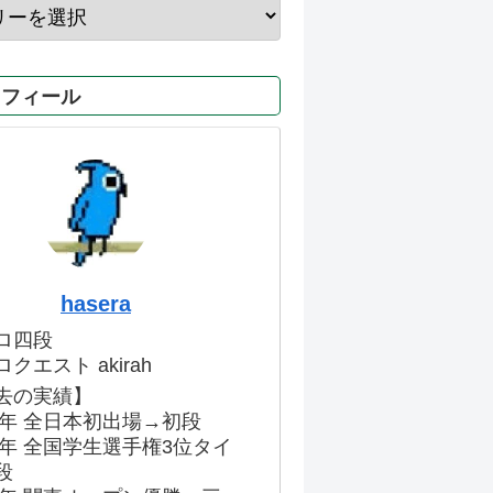
ロフィール
hasera
ロ四段
クエスト akirah
去の実績】
86年 全日本初出場→初段
91年 全国学生選手権3位タイ
段