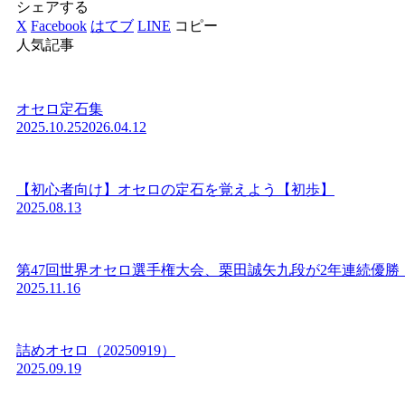
シェアする
X
Facebook
はてブ
LINE
コピー
人気記事
オセロ定石集
2025.10.25
2026.04.12
【初心者向け】オセロの定石を覚えよう【初歩】
2025.08.13
第47回世界オセロ選手権大会、栗田誠矢九段が2年連続優勝
2025.11.16
詰めオセロ（20250919）
2025.09.19