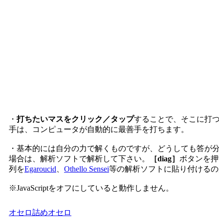
・
打ちたいマスをクリック／タップ
することで、そこに打
手は、コンピュータが自動的に最善手を打ちます。
・基本的には自分の力で解くものですが、どうしても答が
場合は、解析ソフトで解析して下さい。
［diag］
ボタンを押
列を
Egaroucid
、
Othello Sensei
等の解析ソフトに貼り付けるの
※JavaScriptをオフにしていると動作しません。
オセロ
詰めオセロ