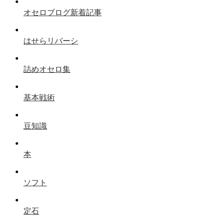
オセロブログ新着記事
はせらリバーシ
詰めオセロ集
基本戦術
豆知識
本
ソフト
定石