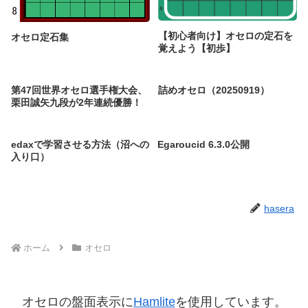
【初心者向け】オセロの定石を
オセロ定石集
覚えよう【初歩】
第47回世界オセロ選手権大会、
詰めオセロ（20250919）
栗田誠矢九段が2年連続優勝！
edaxで学習させる方法（沼への
Egaroucid 6.3.0公開
入り口）
hasera
ホーム
オセロ
オセロの盤面表示に
Hamlite
を使用しています。