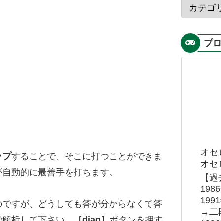
プ
オセ
ップ
することで、そこに打つことができま
オセロ
が自動的に最善手を打ちます。
【過
19
19
のですが、どうしても答が分からなくて答
→二
で解析して下さい。
［diag］
ボタンを押す