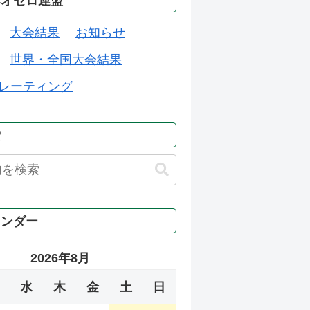
本オセロ連盟
大会結果
お知らせ
世界・全国大会結果
レーティング
索
レンダー
2026年8月
水
木
金
土
日