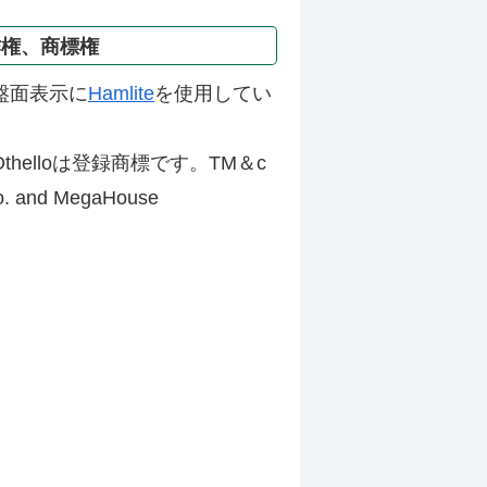
作権、商標権
盤面表示に
Hamlite
を使用してい
thelloは登録商標です。TM＆c
Co. and MegaHouse