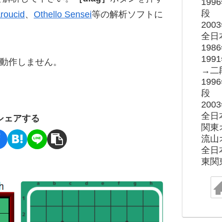
19
段
roucid
、
Othello Sensei
等の解析ソフトに
20
全日
19
19
ると動作しません。
→二
19
段
20
全日
シェアする
関東
流山
全日
東関