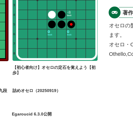
著
オセロの
ます。
オセロ・O
Othello,
【初心者向け】オセロの定石を覚えよう【初
歩】
九段
詰めオセロ（20250919）
Egaroucid 6.3.0公開