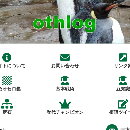
イトについて
お問い合わせ
リンク
めオセロ集
基本戦術
豆知識
定石
歴代チャンピオン
棋譜ツイ