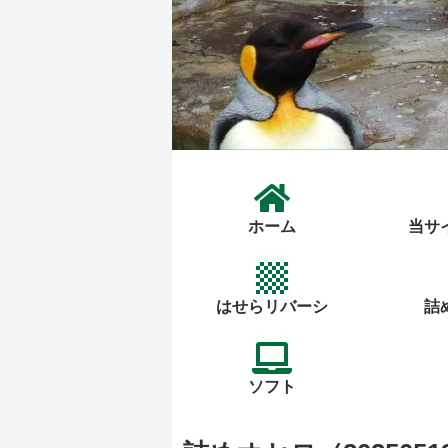
ホーム
当サ
はせらリバーシ
詰
ソフト