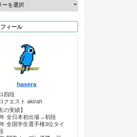
ロフィール
hasera
ロ四段
クエスト akirah
去の実績】
86年 全日本初出場→初段
91年 全国学生選手権3位タイ
段