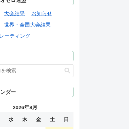
本オセロ連盟
大会結果
お知らせ
世界・全国大会結果
レーティング
索
レンダー
2026年8月
水
木
金
土
日