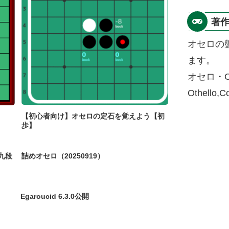
著
オセロの
ます。
オセロ・O
Othello,
【初心者向け】オセロの定石を覚えよう【初
歩】
九段
詰めオセロ（20250919）
Egaroucid 6.3.0公開