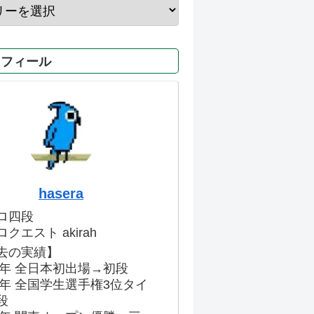
ロフィール
hasera
ロ四段
クエスト akirah
去の実績】
86年 全日本初出場→初段
91年 全国学生選手権3位タイ
段