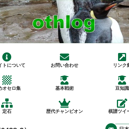
イトについて
お問い合わせ
リンク
めオセロ集
基本戦術
豆知識
定石
歴代チャンピオン
棋譜ツイ