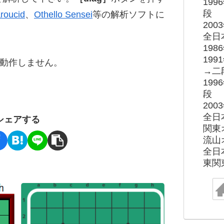
19
段
roucid
、
Othello Sensei
等の解析ソフトに
20
全日
19
19
ると動作しません。
→二
19
段
20
全日
シェアする
関東
流山
全日
東関