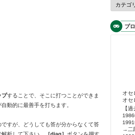
プ
オセ
ップ
することで、そこに打つことができま
オセロ
が自動的に最善手を打ちます。
【過
19
19
のですが、どうしても答が分からなくて答
→二
で解析して下さい。
［diag］
ボタンを押す