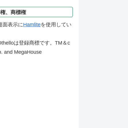
作権、商標権
盤面表示に
Hamlite
を使用してい
thelloは登録商標です。TM＆c
Co. and MegaHouse