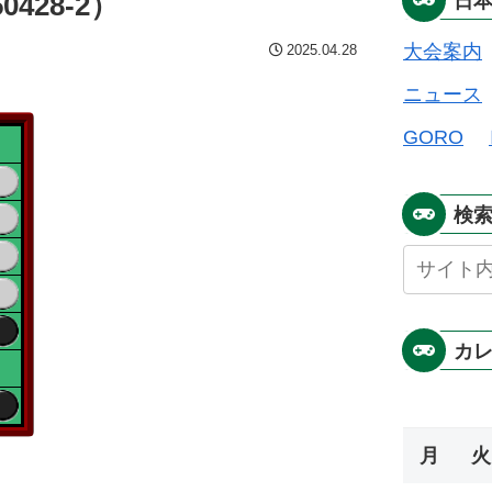
428-2）
日
大会案内
2025.04.28
ニュース
GORO
検
カ
月
火