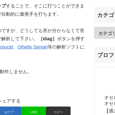
ップ
することで、そこに打つことができま
が自動的に最善手を打ちます。
カテゴ
のですが、どうしても答が分からなくて答
で解析して下さい。
［diag］
ボタンを押す
roucid
、
Othello Sensei
等の解析ソフトに
プロフ
ると動作しません。
オセ
シェアする
オセロ
【過
はてブ
LINE
コピー