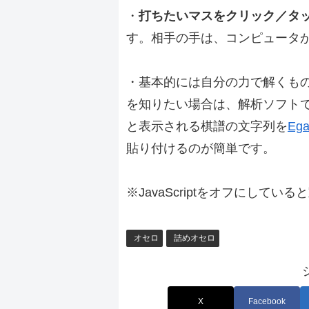
・
打ちたいマスをクリック／タ
す。相手の手は、コンピュータ
・基本的には自分の力で解くも
を知りたい場合は、解析ソフト
と表示される棋譜の文字列を
Ega
貼り付けるのが簡単です。
※JavaScriptをオフにしてい
オセロ
詰めオセロ
X
Facebook