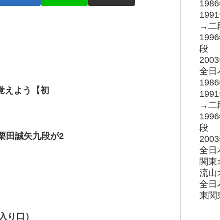
19
19
→二
19
段
20
全日
19
覚えよう【初
19
→二
19
段
栗田誠矢九段が2
20
全日
関東
流山
全日
東関
の入り口）