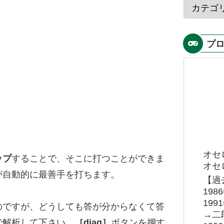
プ
オセ
ップ
することで、そこに打つことができま
オセロ
が自動的に最善手を打ちます。
【過
19
19
のですが、どうしても答が分からなくて答
→二
で解析して下さい。
［diag］
ボタンを押す