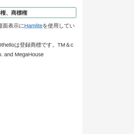
作権、商標権
盤面表示に
Hamlite
を使用してい
thelloは登録商標です。TM＆c
Co. and MegaHouse