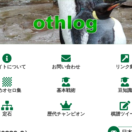
イトについて
お問い合わせ
リンク
めオセロ集
基本戦術
豆知識
定石
歴代チャンピオン
棋譜ツイ