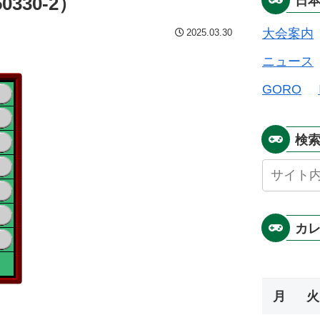
330-2）
日
大会案内
2025.03.30
ニュース
GORO
検
カ
月
火