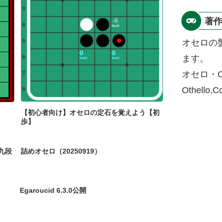
著
オセロの
ます。
オセロ・O
Othello,
【初心者向け】オセロの定石を覚えよう【初
歩】
九段
詰めオセロ（20250919）
Egaroucid 6.3.0公開