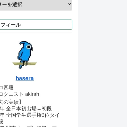
ロフィール
hasera
ロ四段
クエスト akirah
去の実績】
86年 全日本初出場→初段
91年 全国学生選手権3位タイ
段