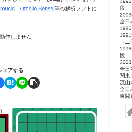
19
段
roucid
、
Othello Sensei
等の解析ソフトに
20
全日
19
19
ると動作しません。
→二
19
段
20
全日
シェアする
関東
流山
全日
東関