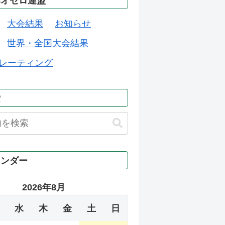
本オセロ連盟
大会結果
お知らせ
世界・全国大会結果
レーティング
索
レンダー
2026年8月
水
木
金
土
日