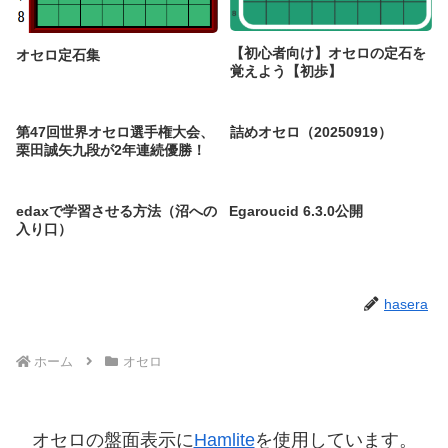
【初心者向け】オセロの定石を
オセロ定石集
覚えよう【初歩】
第47回世界オセロ選手権大会、
詰めオセロ（20250919）
栗田誠矢九段が2年連続優勝！
edaxで学習させる方法（沼への
Egaroucid 6.3.0公開
入り口）
hasera
ホーム
オセロ
オセロの盤面表示に
Hamlite
を使用しています。