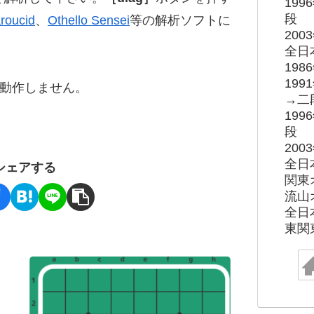
19
段
roucid
、
Othello Sensei
等の解析ソフトに
20
全日
19
19
ると動作しません。
→二
19
段
20
全日
シェアする
関東
流山
全日
東関