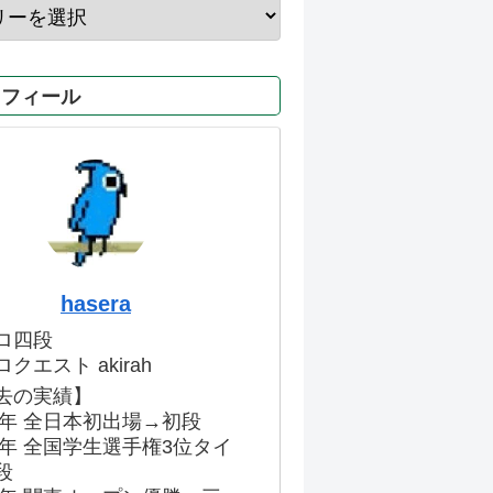
ロフィール
hasera
ロ四段
クエスト akirah
去の実績】
86年 全日本初出場→初段
91年 全国学生選手権3位タイ
段