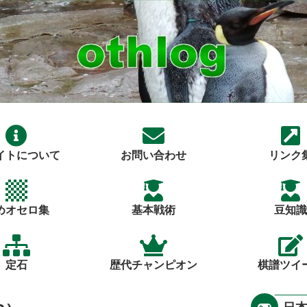
イトについて
お問い合わせ
リンク
めオセロ集
基本戦術
豆知識
定石
歴代チャンピオン
棋譜ツイ