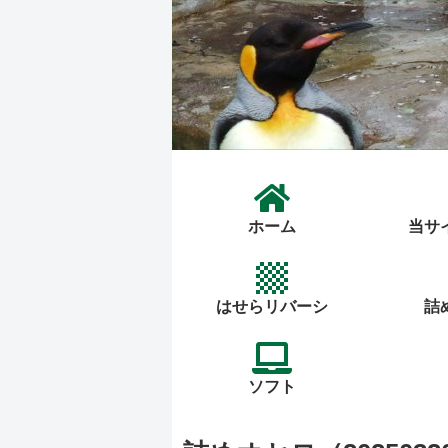
ホーム
当サ
はせらリバーシ
詰
ソフト