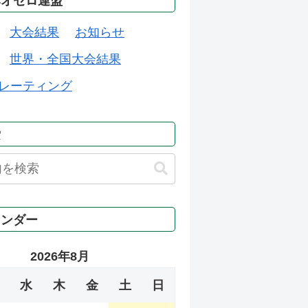
本オセロ連盟
大会結果
お知らせ
世界・全国大会結果
レーティング
索
レンダー
2026年8月
水
木
金
土
日