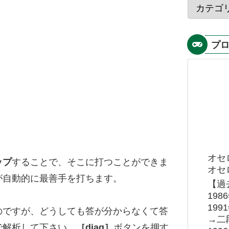
プ
オセ
ップ
することで、そこに打つことができま
オセロ
が自動的に最善手を打ちます。
【過
19
19
のですが、どうしても答が分からなくて答
→二
で解析して下さい。
［diag］
ボタンを押す