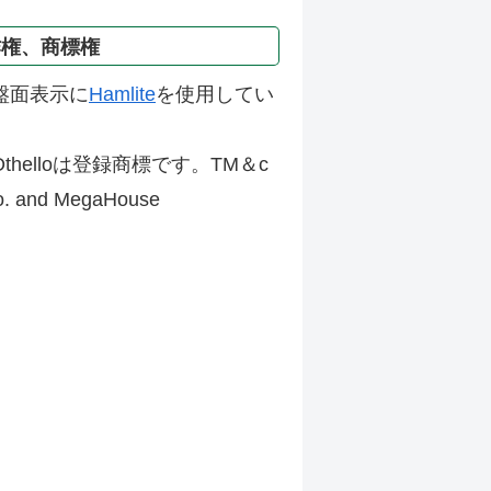
作権、商標権
盤面表示に
Hamlite
を使用してい
thelloは登録商標です。TM＆c
Co. and MegaHouse