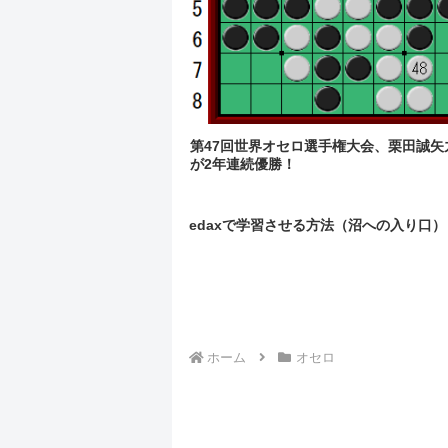
第47回世界オセロ選手権大会、栗田誠矢
が2年連続優勝！
edaxで学習させる方法（沼への入り口）
ホーム
オセロ