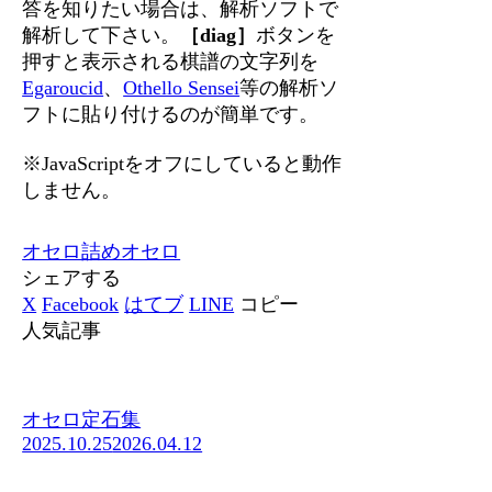
答を知りたい場合は、解析ソフトで
解析して下さい。
［diag］
ボタンを
押すと表示される棋譜の文字列を
Egaroucid
、
Othello Sensei
等の解析ソ
フトに貼り付けるのが簡単です。
※JavaScriptをオフにしていると動作
しません。
オセロ
詰めオセロ
シェアする
X
Facebook
はてブ
LINE
コピー
人気記事
オセロ定石集
2025.10.25
2026.04.12