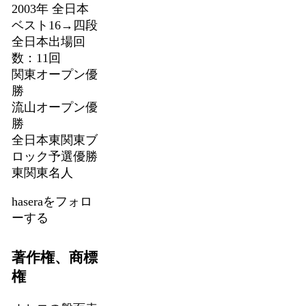
2003年 全日本
ベスト16→四段
全日本出場回
数：11回
関東オープン優
勝
流山オープン優
勝
全日本東関東ブ
ロック予選優勝
東関東名人
haseraをフォロ
ーする
著作権、商標
権