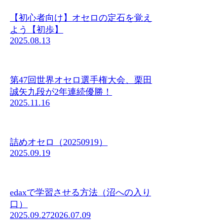
【初心者向け】オセロの定石を覚え
よう【初歩】
2025.08.13
第47回世界オセロ選手権大会、栗田
誠矢九段が2年連続優勝！
2025.11.16
詰めオセロ（20250919）
2025.09.19
edaxで学習させる方法（沼への入り
口）
2025.09.27
2026.07.09