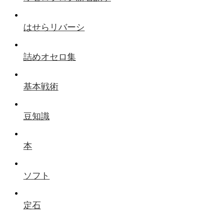
はせらリバーシ
詰めオセロ集
基本戦術
豆知識
本
ソフト
定石