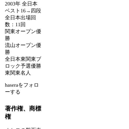
2003年 全日本
ベスト16→四段
全日本出場回
数：11回
関東オープン優
勝
流山オープン優
勝
全日本東関東ブ
ロック予選優勝
東関東名人
haseraをフォロ
ーする
著作権、商標
権