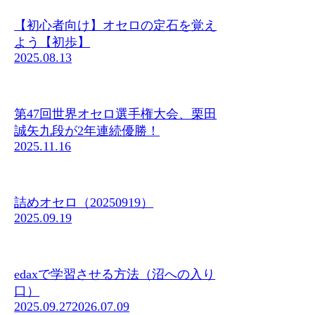
【初心者向け】オセロの定石を覚え
よう【初歩】
2025.08.13
第47回世界オセロ選手権大会、栗田
誠矢九段が2年連続優勝！
2025.11.16
詰めオセロ（20250919）
2025.09.19
edaxで学習させる方法（沼への入り
口）
2025.09.27
2026.07.09