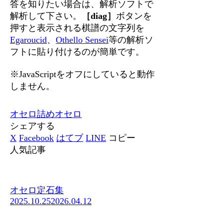
答を知りたい場合は、解析ソフトで
解析して下さい。
［diag］
ボタンを
押すと表示される棋譜の文字列を
Egaroucid
、
Othello Sensei
等の解析ソ
フトに貼り付けるのが簡単です。
※JavaScriptをオフにしていると動作
しません。
オセロ
詰めオセロ
シェアする
X
Facebook
はてブ
LINE
コピー
人気記事
オセロ定石集
2025.10.25
2026.04.12