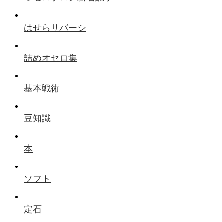
はせらリバーシ
詰めオセロ集
基本戦術
豆知識
本
ソフト
定石