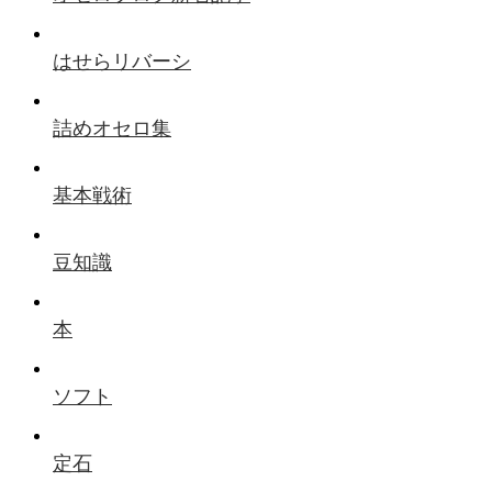
はせらリバーシ
詰めオセロ集
基本戦術
豆知識
本
ソフト
定石