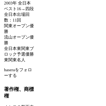
2003年 全日本
ベスト16→四段
全日本出場回
数：11回
関東オープン優
勝
流山オープン優
勝
全日本東関東ブ
ロック予選優勝
東関東名人
haseraをフォロ
ーする
著作権、商標
権