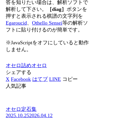
答を知りたい場合は、解析ソフトで
解析して下さい。
［diag］
ボタンを
押すと表示される棋譜の文字列を
Egaroucid
、
Othello Sensei
等の解析ソ
フトに貼り付けるのが簡単です。
※JavaScriptをオフにしていると動作
しません。
オセロ
詰めオセロ
シェアする
X
Facebook
はてブ
LINE
コピー
人気記事
オセロ定石集
2025.10.25
2026.04.12