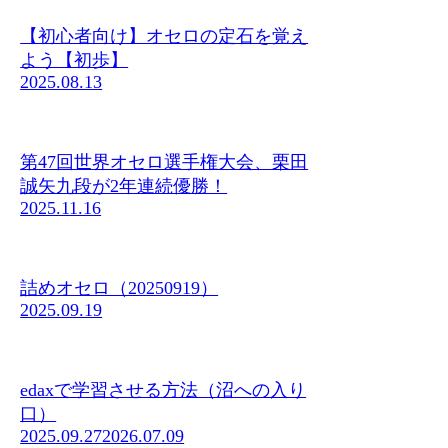
【初心者向け】オセロの定石を覚え
よう【初歩】
2025.08.13
第47回世界オセロ選手権大会、栗田
誠矢九段が2年連続優勝！
2025.11.16
詰めオセロ（20250919）
2025.09.19
edaxで学習させる方法（沼への入り
口）
2025.09.27
2026.07.09