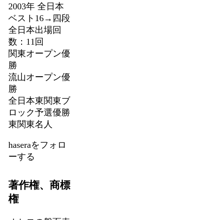
2003年 全日本
ベスト16→四段
全日本出場回
数：11回
関東オープン優
勝
流山オープン優
勝
全日本東関東ブ
ロック予選優勝
東関東名人
haseraをフォロ
ーする
著作権、商標
権