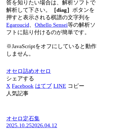
答を知りたい場合は、解析ソフトで
解析して下さい。
［diag］
ボタンを
押すと表示される棋譜の文字列を
Egaroucid
、
Othello Sensei
等の解析ソ
フトに貼り付けるのが簡単です。
※JavaScriptをオフにしていると動作
しません。
オセロ
詰めオセロ
シェアする
X
Facebook
はてブ
LINE
コピー
人気記事
オセロ定石集
2025.10.25
2026.04.12