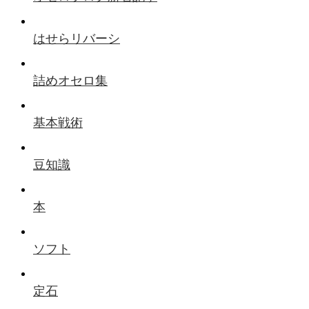
はせらリバーシ
詰めオセロ集
基本戦術
豆知識
本
ソフト
定石