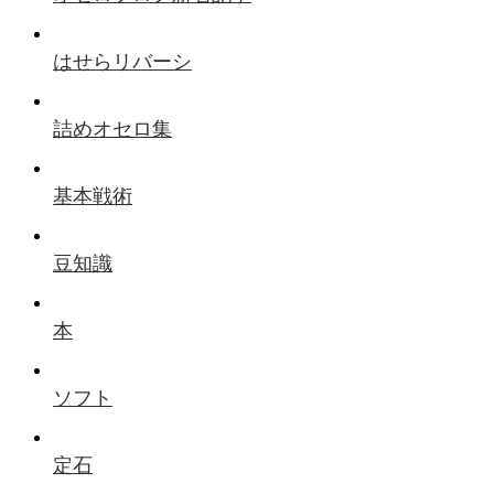
はせらリバーシ
詰めオセロ集
基本戦術
豆知識
本
ソフト
定石