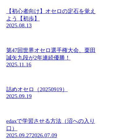
【初心者向け】オセロの定石を覚え
よう【初歩】
2025.08.13
第47回世界オセロ選手権大会、栗田
誠矢九段が2年連続優勝！
2025.11.16
詰めオセロ（20250919）
2025.09.19
edaxで学習させる方法（沼への入り
口）
2025.09.27
2026.07.09