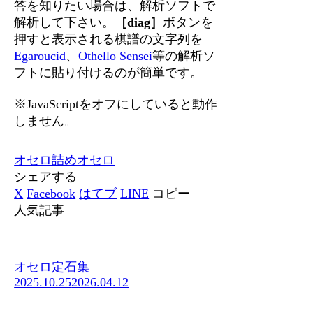
答を知りたい場合は、解析ソフトで
解析して下さい。
［diag］
ボタンを
押すと表示される棋譜の文字列を
Egaroucid
、
Othello Sensei
等の解析ソ
フトに貼り付けるのが簡単です。
※JavaScriptをオフにしていると動作
しません。
オセロ
詰めオセロ
シェアする
X
Facebook
はてブ
LINE
コピー
人気記事
オセロ定石集
2025.10.25
2026.04.12