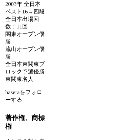
2003年 全日本
ベスト16→四段
全日本出場回
数：11回
関東オープン優
勝
流山オープン優
勝
全日本東関東ブ
ロック予選優勝
東関東名人
haseraをフォロ
ーする
著作権、商標
権