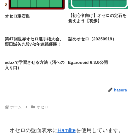
【初心者向け】オセロの定石を
オセロ定石集
覚えよう【初歩】
第47回世界オセロ選手権大会、
詰めオセロ（20250919）
栗田誠矢九段が2年連続優勝！
edaxで学習させる方法（沼への
Egaroucid 6.3.0公開
入り口）
hasera
ホーム
オセロ
オセロの盤面表示に
Hamlite
を使用しています。