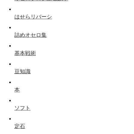
はせらリバーシ
詰めオセロ集
基本戦術
豆知識
本
ソフト
定石