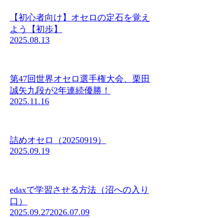
【初心者向け】オセロの定石を覚え
よう【初歩】
2025.08.13
第47回世界オセロ選手権大会、栗田
誠矢九段が2年連続優勝！
2025.11.16
詰めオセロ（20250919）
2025.09.19
edaxで学習させる方法（沼への入り
口）
2025.09.27
2026.07.09