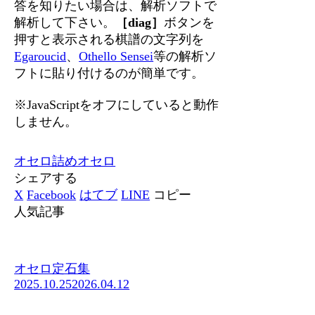
答を知りたい場合は、解析ソフトで
解析して下さい。
［diag］
ボタンを
押すと表示される棋譜の文字列を
Egaroucid
、
Othello Sensei
等の解析ソ
フトに貼り付けるのが簡単です。
※JavaScriptをオフにしていると動作
しません。
オセロ
詰めオセロ
シェアする
X
Facebook
はてブ
LINE
コピー
人気記事
オセロ定石集
2025.10.25
2026.04.12