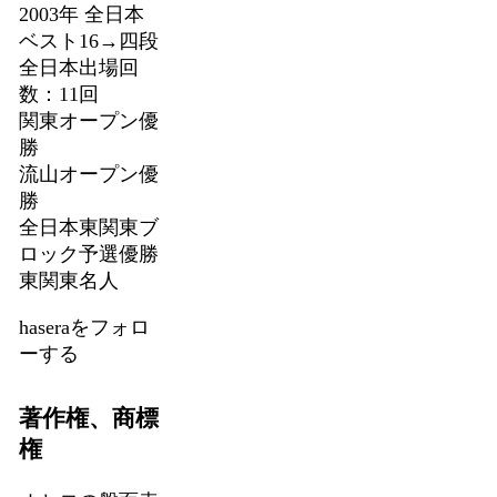
2003年 全日本
ベスト16→四段
全日本出場回
数：11回
関東オープン優
勝
流山オープン優
勝
全日本東関東ブ
ロック予選優勝
東関東名人
haseraをフォロ
ーする
著作権、商標
権