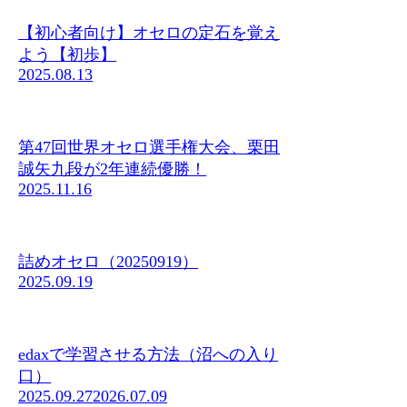
【初心者向け】オセロの定石を覚え
よう【初歩】
2025.08.13
第47回世界オセロ選手権大会、栗田
誠矢九段が2年連続優勝！
2025.11.16
詰めオセロ（20250919）
2025.09.19
edaxで学習させる方法（沼への入り
口）
2025.09.27
2026.07.09