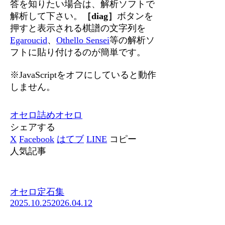
答を知りたい場合は、解析ソフトで
解析して下さい。
［diag］
ボタンを
押すと表示される棋譜の文字列を
Egaroucid
、
Othello Sensei
等の解析ソ
フトに貼り付けるのが簡単です。
※JavaScriptをオフにしていると動作
しません。
オセロ
詰めオセロ
シェアする
X
Facebook
はてブ
LINE
コピー
人気記事
オセロ定石集
2025.10.25
2026.04.12