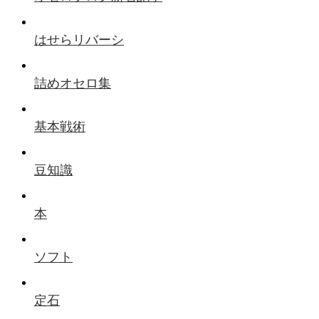
はせらリバーシ
詰めオセロ集
基本戦術
豆知識
本
ソフト
定石