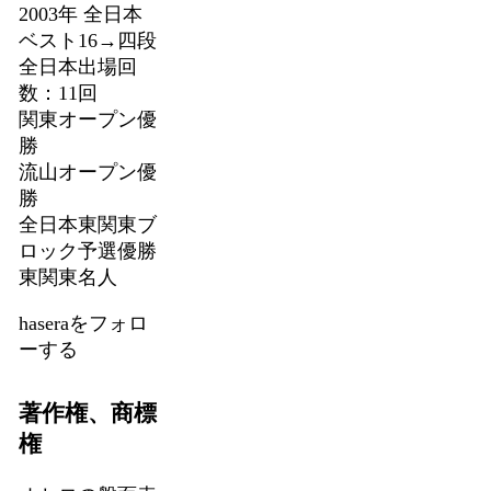
2003年 全日本
ベスト16→四段
全日本出場回
数：11回
関東オープン優
勝
流山オープン優
勝
全日本東関東ブ
ロック予選優勝
東関東名人
haseraをフォロ
ーする
著作権、商標
権