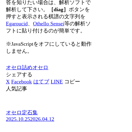
答を知りたい場合は、解析ソフトで
解析して下さい。
［diag］
ボタンを
押すと表示される棋譜の文字列を
Egaroucid
、
Othello Sensei
等の解析ソ
フトに貼り付けるのが簡単です。
※JavaScriptをオフにしていると動作
しません。
オセロ
詰めオセロ
シェアする
X
Facebook
はてブ
LINE
コピー
人気記事
オセロ定石集
2025.10.25
2026.04.12