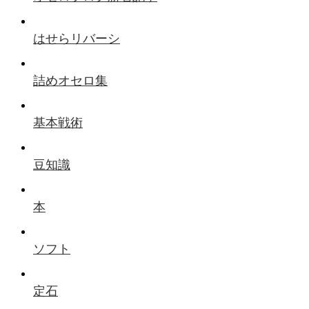
はせらリバーシ
詰めオセロ集
基本戦術
豆知識
本
ソフト
定石