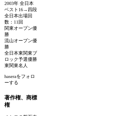
2003年 全日本
ベスト16→四段
全日本出場回
数：11回
関東オープン優
勝
流山オープン優
勝
全日本東関東ブ
ロック予選優勝
東関東名人
haseraをフォロ
ーする
著作権、商標
権