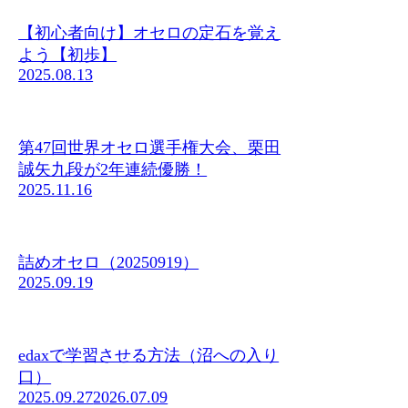
【初心者向け】オセロの定石を覚え
よう【初歩】
2025.08.13
第47回世界オセロ選手権大会、栗田
誠矢九段が2年連続優勝！
2025.11.16
詰めオセロ（20250919）
2025.09.19
edaxで学習させる方法（沼への入り
口）
2025.09.27
2026.07.09