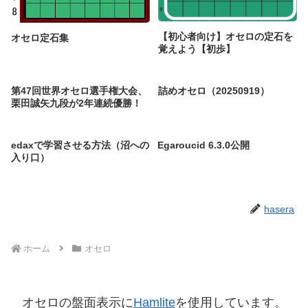
【初心者向け】オセロの定石を
オセロ定石集
覚えよう【初歩】
第47回世界オセロ選手権大会、
詰めオセロ（20250919）
栗田誠矢九段が2年連続優勝！
edaxで学習させる方法（沼への
Egaroucid 6.3.0公開
入り口）
hasera
ホーム
オセロ
オセロの盤面表示に
Hamlite
を使用しています。