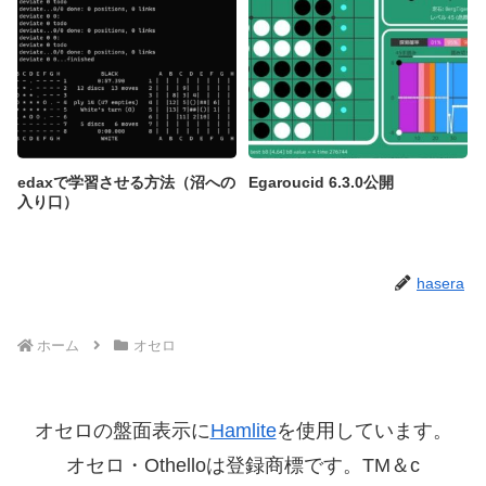
edaxで学習させる方法（沼への
Egaroucid 6.3.0公開
入り口）
hasera
ホーム
オセロ
オセロの盤面表示に
Hamlite
を使用しています。
オセロ・Othelloは登録商標です。TM＆c