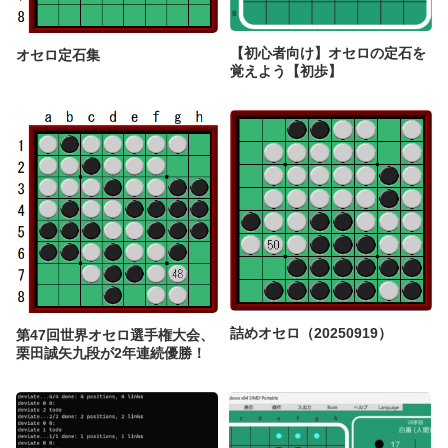
【初心者向け】オセロの定石を
オセロ定石集
覚えよう【初歩】
詰めオセロ（20250919）
第47回世界オセロ選手権大会、
栗田誠矢九段が2年連続優勝！