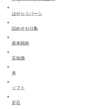
はせらリバーシ
詰めオセロ集
基本戦術
豆知識
本
ソフト
定石