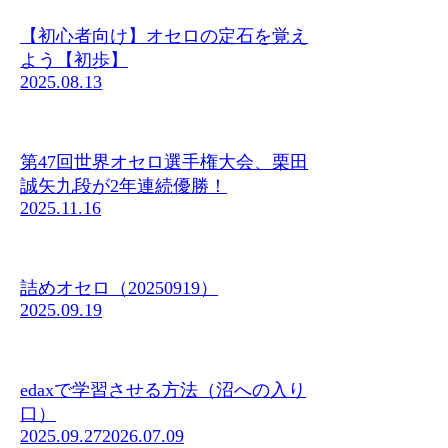
【初心者向け】オセロの定石を覚え
よう【初歩】
2025.08.13
第47回世界オセロ選手権大会、栗田
誠矢九段が2年連続優勝！
2025.11.16
詰めオセロ（20250919）
2025.09.19
edaxで学習させる方法（沼への入り
口）
2025.09.27
2026.07.09