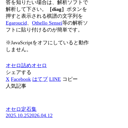
答を知りたい場合は、解析ソフトで
解析して下さい。
［diag］
ボタンを
押すと表示される棋譜の文字列を
Egaroucid
、
Othello Sensei
等の解析ソ
フトに貼り付けるのが簡単です。
※JavaScriptをオフにしていると動作
しません。
オセロ
詰めオセロ
シェアする
X
Facebook
はてブ
LINE
コピー
人気記事
オセロ定石集
2025.10.25
2026.04.12