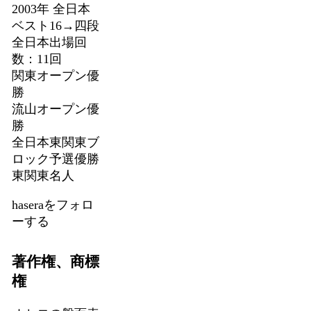
2003年 全日本
ベスト16→四段
全日本出場回
数：11回
関東オープン優
勝
流山オープン優
勝
全日本東関東ブ
ロック予選優勝
東関東名人
haseraをフォロ
ーする
著作権、商標
権