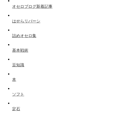
オセロブログ新着記事
はせらリバーシ
詰めオセロ集
基本戦術
豆知識
本
ソフト
定石