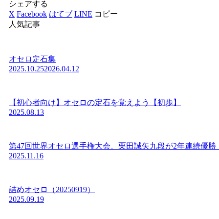
シェアする
X
Facebook
はてブ
LINE
コピー
人気記事
オセロ定石集
2025.10.25
2026.04.12
【初心者向け】オセロの定石を覚えよう【初歩】
2025.08.13
第47回世界オセロ選手権大会、栗田誠矢九段が2年連続優勝
2025.11.16
詰めオセロ（20250919）
2025.09.19