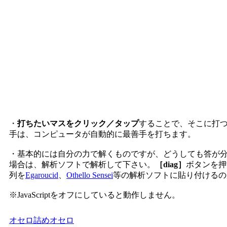
・
打ちたいマスをクリック／タップ
することで、そこに打
手は、コンピュータが自動的に最善手を打ちます。
・基本的には自分の力で解くものですが、どうしても答が
場合は、解析ソフトで解析して下さい。
［diag］
ボタンを押
列を
Egaroucid
、
Othello Sensei
等の解析ソフトに貼り付けるの
※JavaScriptをオフにしていると動作しません。
オセロ
詰めオセロ