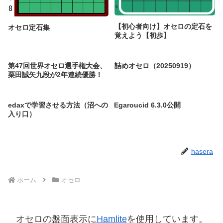
【初心者向け】オセロの定石を
オセロ定石集
覚えよう【初歩】
第47回世界オセロ選手権大会、
詰めオセロ（20250919）
栗田誠矢九段が2年連続優勝！
edaxで学習させる方法（沼への
Egaroucid 6.3.0公開
入り口）
hasera
ホーム
オセロ
オセロの盤面表示に
Hamlite
を使用しています。