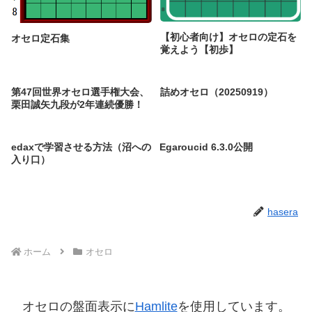
【初心者向け】オセロの定石を
オセロ定石集
覚えよう【初歩】
第47回世界オセロ選手権大会、
詰めオセロ（20250919）
栗田誠矢九段が2年連続優勝！
edaxで学習させる方法（沼への
Egaroucid 6.3.0公開
入り口）
hasera
ホーム
オセロ
オセロの盤面表示に
Hamlite
を使用しています。