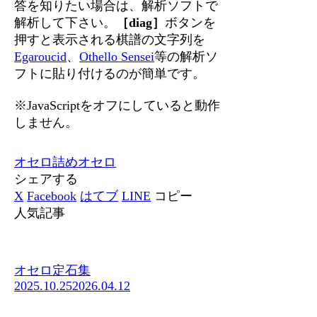
答を知りたい場合は、解析ソフトで
解析して下さい。
［diag］
ボタンを
押すと表示される棋譜の文字列を
Egaroucid
、
Othello Sensei
等の解析ソ
フトに貼り付けるのが簡単です。
※JavaScriptをオフにしていると動作
しません。
オセロ
詰めオセロ
シェアする
X
Facebook
はてブ
LINE
コピー
人気記事
オセロ定石集
2025.10.25
2026.04.12