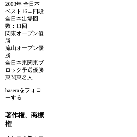
2003年 全日本
ベスト16→四段
全日本出場回
数：11回
関東オープン優
勝
流山オープン優
勝
全日本東関東ブ
ロック予選優勝
東関東名人
haseraをフォロ
ーする
著作権、商標
権