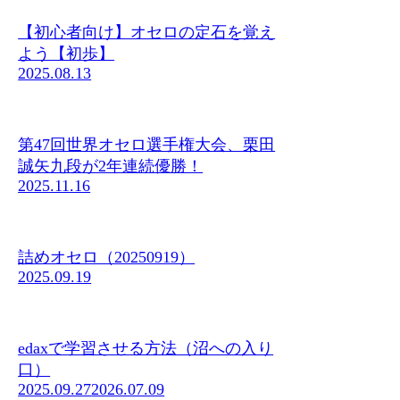
【初心者向け】オセロの定石を覚え
よう【初歩】
2025.08.13
第47回世界オセロ選手権大会、栗田
誠矢九段が2年連続優勝！
2025.11.16
詰めオセロ（20250919）
2025.09.19
edaxで学習させる方法（沼への入り
口）
2025.09.27
2026.07.09