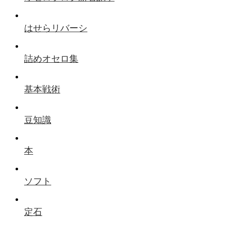
はせらリバーシ
詰めオセロ集
基本戦術
豆知識
本
ソフト
定石