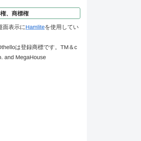
作権、商標権
盤面表示に
Hamlite
を使用してい
thelloは登録商標です。TM＆c
Co. and MegaHouse