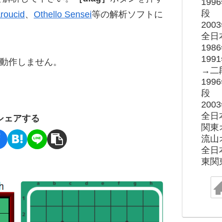
19
段
roucid
、
Othello Sensei
等の解析ソフトに
20
全日
19
19
ると動作しません。
→二
19
段
20
全日
シェアする
関東
流山
全日
東関