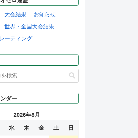
本オセロ連盟
大会結果
お知らせ
世界・全国大会結果
レーティング
索
レンダー
2026年8月
水
木
金
土
日