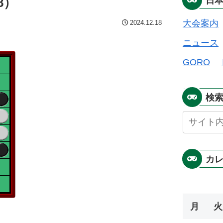
8）
日
大会案内
2024.12.18
ニュース
GORO
検
カ
月
火