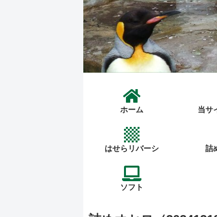
ホーム
当サ
はせらリバーシ
詰
ソフト