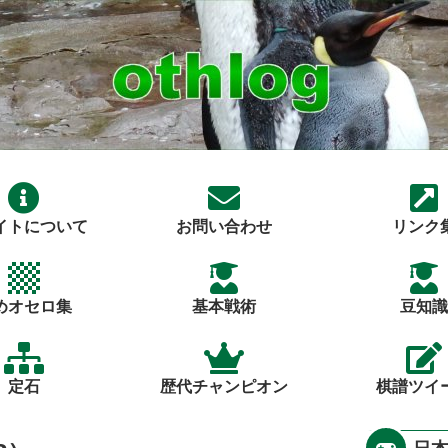
イトについて
お問い合わせ
リンク
めオセロ集
基本戦術
豆知識
定石
歴代チャンピオン
棋譜ツイ