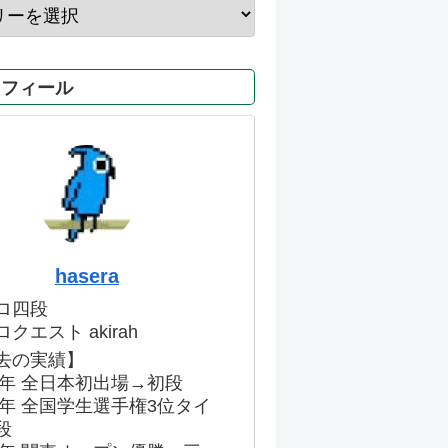
ロフィール
hasera
ロ四段
クエスト akirah
去の実績】
86年 全日本初出場→初段
91年 全国学生選手権3位タイ
段