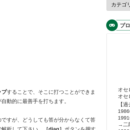
プ
オセ
ップ
することで、そこに打つことができま
オセロ
が自動的に最善手を打ちます。
【過
19
19
のですが、どうしても答が分からなくて答
→二
で解析して下さい。
［diag］
ボタンを押す