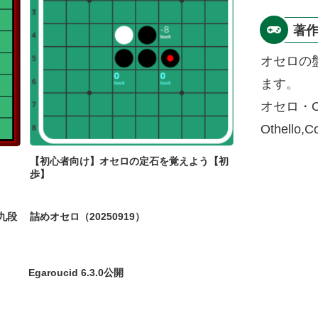
著
オセロの
ます。
オセロ・O
Othello,
【初心者向け】オセロの定石を覚えよう【初
歩】
九段
詰めオセロ（20250919）
Egaroucid 6.3.0公開