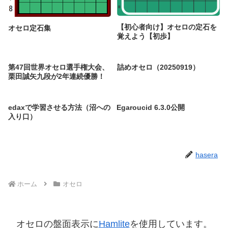
【初心者向け】オセロの定石を
オセロ定石集
覚えよう【初歩】
第47回世界オセロ選手権大会、
詰めオセロ（20250919）
栗田誠矢九段が2年連続優勝！
edaxで学習させる方法（沼への
Egaroucid 6.3.0公開
入り口）
hasera
ホーム
オセロ
オセロの盤面表示に
Hamlite
を使用しています。