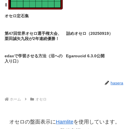
オセロ定石集
第47回世界オセロ選手権大会、
詰めオセロ（20250919）
栗田誠矢九段が2年連続優勝！
edaxで学習させる方法（沼への
Egaroucid 6.3.0公開
入り口）
hasera
ホーム
オセロ
オセロの盤面表示に
Hamlite
を使用しています。