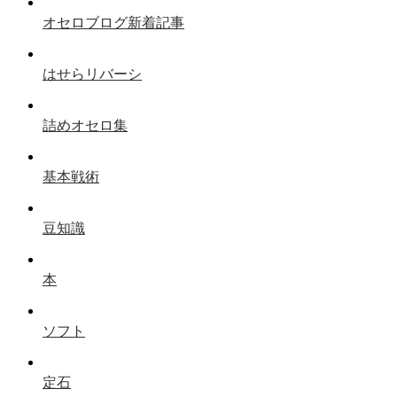
オセロブログ新着記事
はせらリバーシ
詰めオセロ集
基本戦術
豆知識
本
ソフト
定石