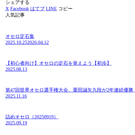
シェアする
X
Facebook
はてブ
LINE
コピー
人気記事
オセロ定石集
2025.10.25
2026.04.12
【初心者向け】オセロの定石を覚えよう【初歩】
2025.08.13
第47回世界オセロ選手権大会、栗田誠矢九段が2年連続優勝
2025.11.16
詰めオセロ（20250919）
2025.09.19