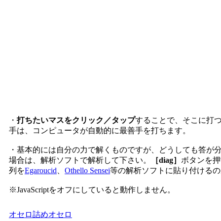
・
打ちたいマスをクリック／タップ
することで、そこに打
手は、コンピュータが自動的に最善手を打ちます。
・基本的には自分の力で解くものですが、どうしても答が
場合は、解析ソフトで解析して下さい。
［diag］
ボタンを押
列を
Egaroucid
、
Othello Sensei
等の解析ソフトに貼り付けるの
※JavaScriptをオフにしていると動作しません。
オセロ
詰めオセロ