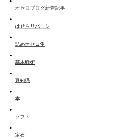
オセロブログ新着記事
はせらリバーシ
詰めオセロ集
基本戦術
豆知識
本
ソフト
定石