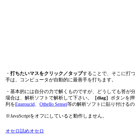
・
打ちたいマスをクリック／タップ
することで、そこに打
手は、コンピュータが自動的に最善手を打ちます。
・基本的には自分の力で解くものですが、どうしても答が
場合は、解析ソフトで解析して下さい。
［diag］
ボタンを押
列を
Egaroucid
、
Othello Sensei
等の解析ソフトに貼り付けるの
※JavaScriptをオフにしていると動作しません。
オセロ
詰めオセロ