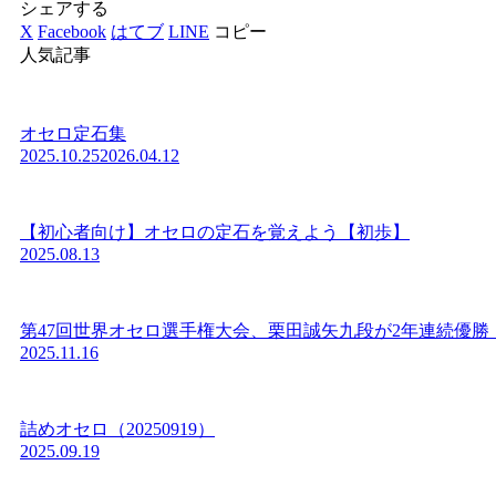
シェアする
X
Facebook
はてブ
LINE
コピー
人気記事
オセロ定石集
2025.10.25
2026.04.12
【初心者向け】オセロの定石を覚えよう【初歩】
2025.08.13
第47回世界オセロ選手権大会、栗田誠矢九段が2年連続優勝
2025.11.16
詰めオセロ（20250919）
2025.09.19