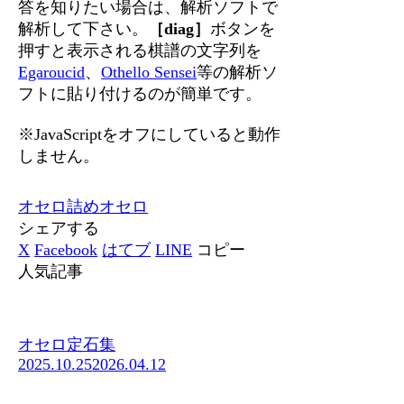
答を知りたい場合は、解析ソフトで
解析して下さい。
［diag］
ボタンを
押すと表示される棋譜の文字列を
Egaroucid
、
Othello Sensei
等の解析ソ
フトに貼り付けるのが簡単です。
※JavaScriptをオフにしていると動作
しません。
オセロ
詰めオセロ
シェアする
X
Facebook
はてブ
LINE
コピー
人気記事
オセロ定石集
2025.10.25
2026.04.12