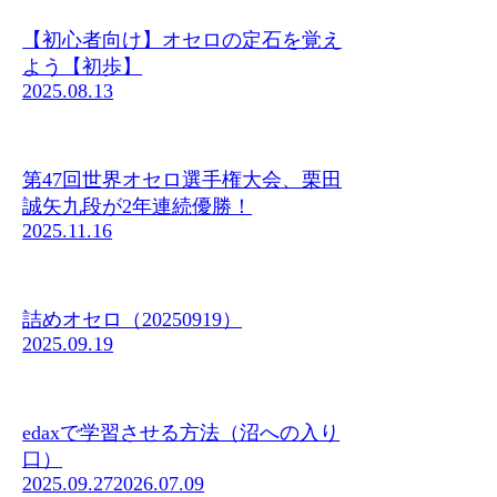
【初心者向け】オセロの定石を覚え
よう【初歩】
2025.08.13
第47回世界オセロ選手権大会、栗田
誠矢九段が2年連続優勝！
2025.11.16
詰めオセロ（20250919）
2025.09.19
edaxで学習させる方法（沼への入り
口）
2025.09.27
2026.07.09