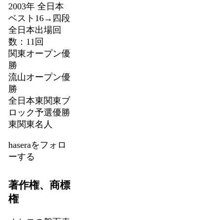
2003年 全日本
ベスト16→四段
全日本出場回
数：11回
関東オープン優
勝
流山オープン優
勝
全日本東関東ブ
ロック予選優勝
東関東名人
haseraをフォロ
ーする
著作権、商標
権