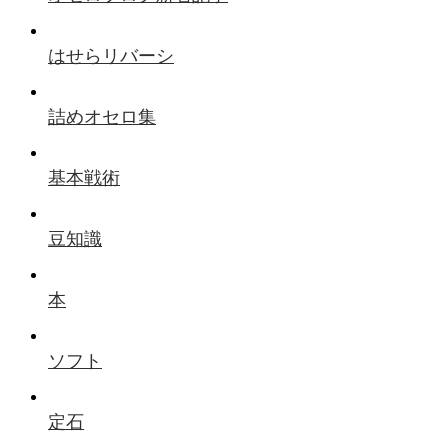
はせらリバーシ
詰めオセロ集
基本戦術
豆知識
本
ソフト
定石