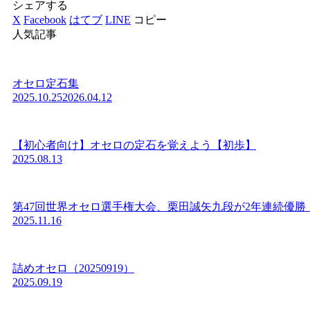
シェアする
X
Facebook
はてブ
LINE
コピー
人気記事
オセロ定石集
2025.10.25
2026.04.12
【初心者向け】オセロの定石を覚えよう【初歩】
2025.08.13
第47回世界オセロ選手権大会、栗田誠矢九段が2年連続優勝
2025.11.16
詰めオセロ（20250919）
2025.09.19