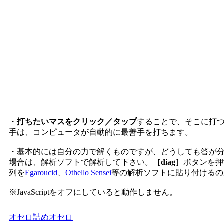
・
打ちたいマスをクリック／タップ
することで、そこに打
手は、コンピュータが自動的に最善手を打ちます。
・基本的には自分の力で解くものですが、どうしても答が
場合は、解析ソフトで解析して下さい。
［diag］
ボタンを押
列を
Egaroucid
、
Othello Sensei
等の解析ソフトに貼り付けるの
※JavaScriptをオフにしていると動作しません。
オセロ
詰めオセロ