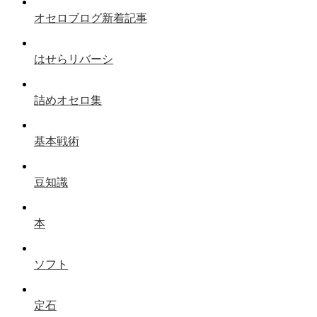
オセロブログ新着記事
はせらリバーシ
詰めオセロ集
基本戦術
豆知識
本
ソフト
定石