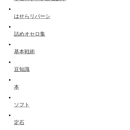
はせらリバーシ
詰めオセロ集
基本戦術
豆知識
本
ソフト
定石