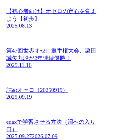
【初心者向け】オセロの定石を覚え
よう【初歩】
2025.08.13
第47回世界オセロ選手権大会、栗田
誠矢九段が2年連続優勝！
2025.11.16
詰めオセロ（20250919）
2025.09.19
edaxで学習させる方法（沼への入り
口）
2025.09.27
2026.07.09