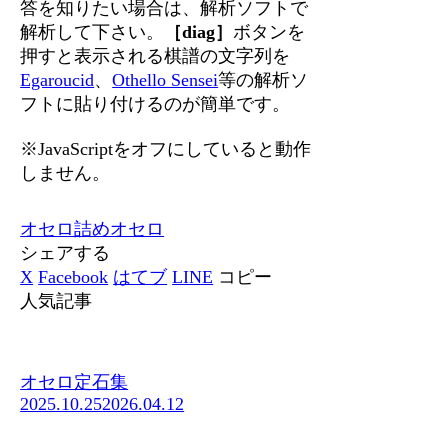
答を知りたい場合は、解析ソフトで
解析して下さい。
［diag］
ボタンを
押すと表示される棋譜の文字列を
Egaroucid
、
Othello Sensei
等の解析ソ
フトに貼り付けるのが簡単です。
※JavaScriptをオフにしていると動作
しません。
オセロ
詰めオセロ
シェアする
X
Facebook
はてブ
LINE
コピー
人気記事
オセロ定石集
2025.10.25
2026.04.12