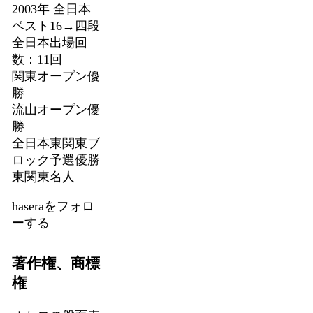
2003年 全日本
ベスト16→四段
全日本出場回
数：11回
関東オープン優
勝
流山オープン優
勝
全日本東関東ブ
ロック予選優勝
東関東名人
haseraをフォロ
ーする
著作権、商標
権