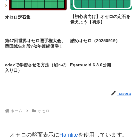
【初心者向け】オセロの定石を
オセロ定石集
覚えよう【初歩】
第47回世界オセロ選手権大会、
詰めオセロ（20250919）
栗田誠矢九段が2年連続優勝！
edaxで学習させる方法（沼への
Egaroucid 6.3.0公開
入り口）
hasera
ホーム
オセロ
オセロの盤面表示に
Hamlite
を使用しています。