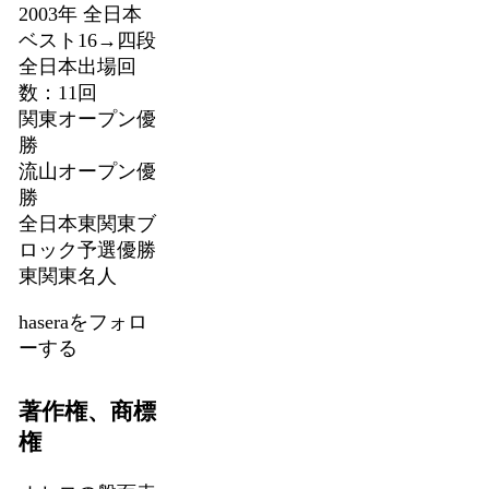
2003年 全日本
ベスト16→四段
全日本出場回
数：11回
関東オープン優
勝
流山オープン優
勝
全日本東関東ブ
ロック予選優勝
東関東名人
haseraをフォロ
ーする
著作権、商標
権