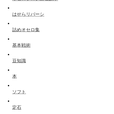
はせらリバーシ
詰めオセロ集
基本戦術
豆知識
本
ソフト
定石