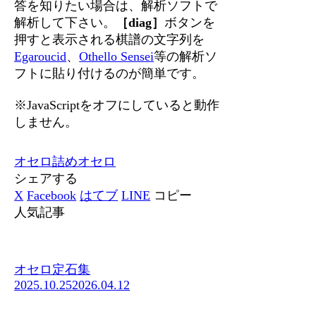
答を知りたい場合は、解析ソフトで
解析して下さい。
［diag］
ボタンを
押すと表示される棋譜の文字列を
Egaroucid
、
Othello Sensei
等の解析ソ
フトに貼り付けるのが簡単です。
※JavaScriptをオフにしていると動作
しません。
オセロ
詰めオセロ
シェアする
X
Facebook
はてブ
LINE
コピー
人気記事
オセロ定石集
2025.10.25
2026.04.12