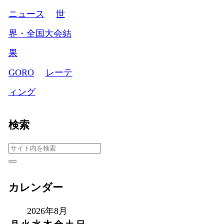
ニュース
世
界・全国大会結
果
GORO
レーテ
ィング
検索
カレンダー
2026年8月