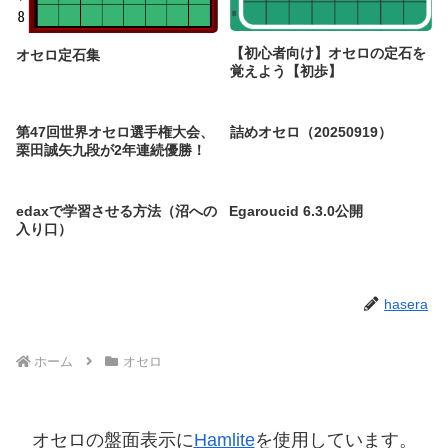
【初心者向け】オセロの定石を
オセロ定石集
覚えよう【初歩】
第47回世界オセロ選手権大会、
詰めオセロ（20250919）
栗田誠矢九段が2年連続優勝！
edaxで学習させる方法（沼への
Egaroucid 6.3.0公開
入り口）
hasera
ホーム
オセロ
オセロの盤面表示に
Hamlite
を使用しています。