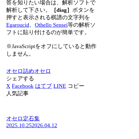
答を知りたい場合は、解析ソフトで
解析して下さい。
［diag］
ボタンを
押すと表示される棋譜の文字列を
Egaroucid
、
Othello Sensei
等の解析ソ
フトに貼り付けるのが簡単です。
※JavaScriptをオフにしていると動作
しません。
オセロ
詰めオセロ
シェアする
X
Facebook
はてブ
LINE
コピー
人気記事
オセロ定石集
2025.10.25
2026.04.12