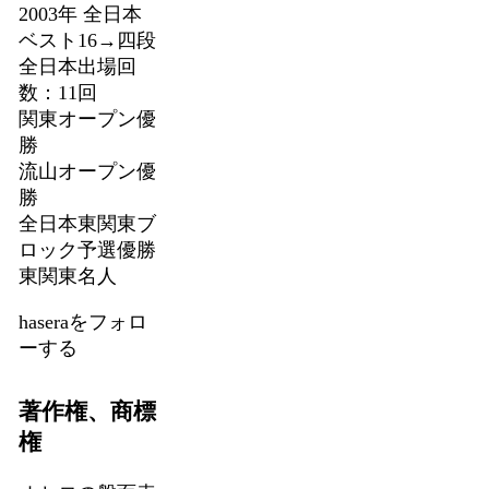
2003年 全日本
ベスト16→四段
全日本出場回
数：11回
関東オープン優
勝
流山オープン優
勝
全日本東関東ブ
ロック予選優勝
東関東名人
haseraをフォロ
ーする
著作権、商標
権