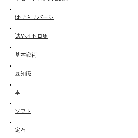
はせらリバーシ
詰めオセロ集
基本戦術
豆知識
本
ソフト
定石