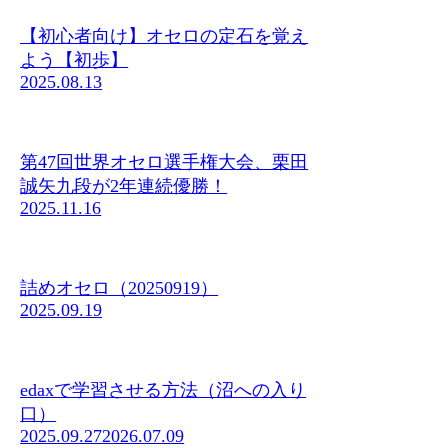
【初心者向け】オセロの定石を覚え
よう【初歩】
2025.08.13
第47回世界オセロ選手権大会、栗田
誠矢九段が2年連続優勝！
2025.11.16
詰めオセロ（20250919）
2025.09.19
edaxで学習させる方法（沼への入り
口）
2025.09.27
2026.07.09