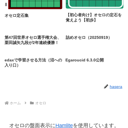
【初心者向け】オセロの定石を
オセロ定石集
覚えよう【初歩】
第47回世界オセロ選手権大会、
詰めオセロ（20250919）
栗田誠矢九段が2年連続優勝！
edaxで学習させる方法（沼への
Egaroucid 6.3.0公開
入り口）
hasera
ホーム
オセロ
オセロの盤面表示に
Hamlite
を使用しています。