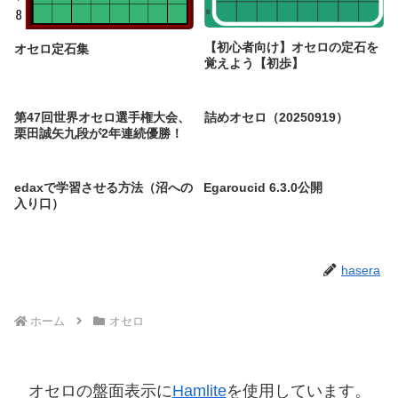
【初心者向け】オセロの定石を
オセロ定石集
覚えよう【初歩】
第47回世界オセロ選手権大会、
詰めオセロ（20250919）
栗田誠矢九段が2年連続優勝！
edaxで学習させる方法（沼への
Egaroucid 6.3.0公開
入り口）
hasera
ホーム
オセロ
オセロの盤面表示に
Hamlite
を使用しています。