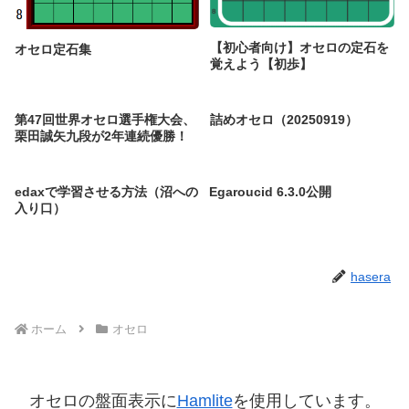
【初心者向け】オセロの定石を
オセロ定石集
覚えよう【初歩】
第47回世界オセロ選手権大会、
詰めオセロ（20250919）
栗田誠矢九段が2年連続優勝！
edaxで学習させる方法（沼への
Egaroucid 6.3.0公開
入り口）
hasera
ホーム
オセロ
オセロの盤面表示に
Hamlite
を使用しています。