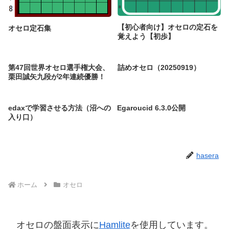
【初心者向け】オセロの定石を
オセロ定石集
覚えよう【初歩】
第47回世界オセロ選手権大会、
詰めオセロ（20250919）
栗田誠矢九段が2年連続優勝！
edaxで学習させる方法（沼への
Egaroucid 6.3.0公開
入り口）
hasera
ホーム
オセロ
オセロの盤面表示に
Hamlite
を使用しています。