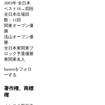
2003年 全日本
ベスト16→四段
全日本出場回
数：11回
関東オープン優
勝
流山オープン優
勝
全日本東関東ブ
ロック予選優勝
東関東名人
haseraをフォロ
ーする
著作権、商標
権