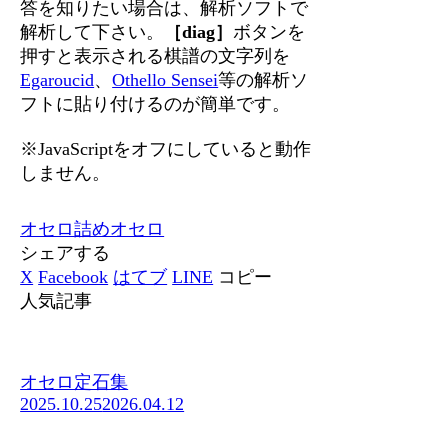
答を知りたい場合は、解析ソフトで
解析して下さい。
［diag］
ボタンを
押すと表示される棋譜の文字列を
Egaroucid
、
Othello Sensei
等の解析ソ
フトに貼り付けるのが簡単です。
※JavaScriptをオフにしていると動作
しません。
オセロ
詰めオセロ
シェアする
X
Facebook
はてブ
LINE
コピー
人気記事
オセロ定石集
2025.10.25
2026.04.12