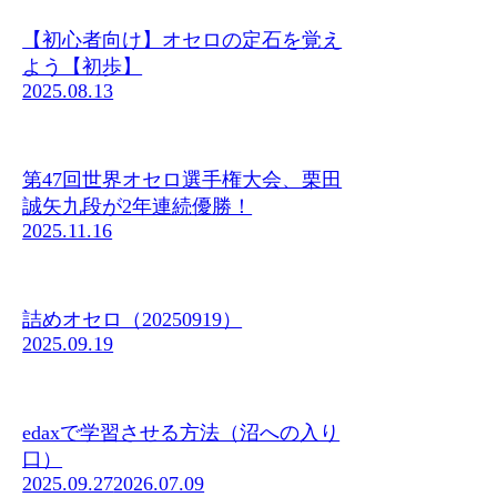
【初心者向け】オセロの定石を覚え
よう【初歩】
2025.08.13
第47回世界オセロ選手権大会、栗田
誠矢九段が2年連続優勝！
2025.11.16
詰めオセロ（20250919）
2025.09.19
edaxで学習させる方法（沼への入り
口）
2025.09.27
2026.07.09