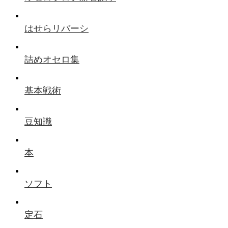
はせらリバーシ
詰めオセロ集
基本戦術
豆知識
本
ソフト
定石