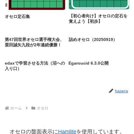
【初心者向け】オセロの定石を
オセロ定石集
覚えよう【初歩】
第47回世界オセロ選手権大会、
詰めオセロ（20250919）
栗田誠矢九段が2年連続優勝！
edaxで学習させる方法（沼への
Egaroucid 6.3.0公開
入り口）
hasera
ホーム
オセロ
オセロの盤面表示に
Hamlite
を使用しています。